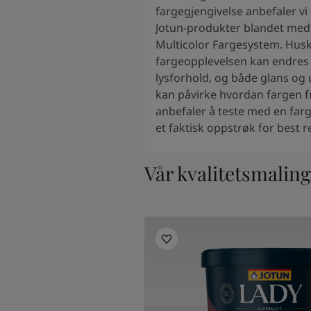
South Africa
-
English
fargegjengivelse anbefaler vi
Sri Lanka
-
English
Jotun-produkter blandet med
Sudan
-
Arabic
Multicolor Fargesystem. Husk
Syria
-
Arabic
fargeopplevelsen kan endres 
Tanzania
-
English
lysforhold, og både glans og
Tunisia
-
English
kan påvirke hvordan fargen fr
Zambia
-
English
anbefaler å teste med en far
Zimbabwe
-
English
et faktisk oppstrøk for best r
UAE
-
Arabic
UAE
-
English
Vår kvalitetsmaling 