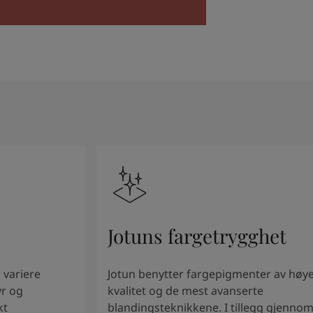
Jotuns fargetrygghet
 variere
Jotun benytter fargepigmenter av høy
yr og
kvalitet og de mest avanserte
kt
blandingsteknikkene. I tillegg gjenno