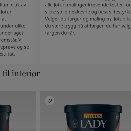
 kun bruk av
alle Jotun-malinger krevende tester for
 Jotun
sikre solid dekkevne og best slitestyrke
 at
Velger du farger og maling fra Jotun k
under ulike
du være trygg på at fargen du har valgt
 underlaget
fargen du får.
emstår. Vi
geprøve og se
esultat.
til interiør