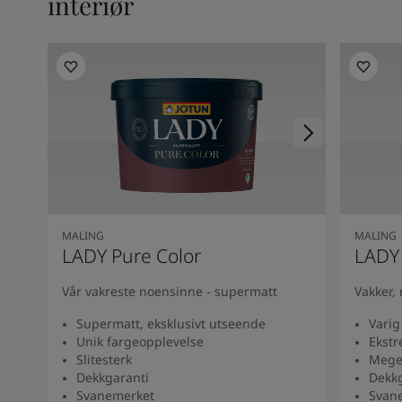
interiør
Kenya
-
English
Kuwait
-
Arabic
Lebanon
-
English
Libya
-
English
Madagascar
-
English
Mauritius
-
English
Morocco
-
Arabic
Morocco
-
French
Mozambique
-
English
Namibia
-
English
Nigeria
-
English
MALING
MALING
Oman
-
Arabic
LADY Pure Color
LADY
Oman
-
English
Pakistan
-
English
Vår vakreste noensinne - supermatt
Vakker,
Qatar
-
Arabic
Supermatt, eksklusivt utseende
Varig
Qatar
-
English
Unik fargeopplevelse
Ekstr
Saudi
-
Arabic
Slitesterk
Meget
Saudi
-
English
Dekkgaranti
Dekkg
Senegal
-
English
Svanemerket
Svan