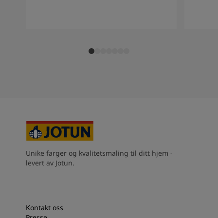
South Africa
-
English
Sri Lanka
-
English
Sudan
-
Arabic
Syria
-
Arabic
Tanzania
-
English
Tunisia
-
English
Zambia
-
English
Zimbabwe
-
English
UAE
-
Arabic
UAE
-
English
Unike farger og kvalitetsmaling til ditt hjem -
levert av Jotun.
Kontakt oss
Presse