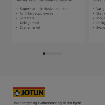
Vår vakreste noensinne - supermatt
Vakker,
Supermatt, eksklusivt utseende
Varig
Unik fargeopplevelse
Ekstr
Slitesterk
Meget
Dekkgaranti
Dekkg
Svanemerket
Svan
Unike farger og kvalitetsmaling til ditt hjem -