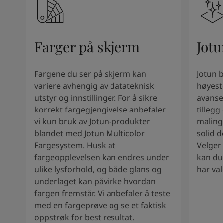
South Africa
-
English
Sri Lanka
-
English
Sudan
-
Arabic
Syria
-
Arabic
Farger på skjerm
Jotu
Tanzania
-
English
Tunisia
-
English
Fargene du ser på skjerm kan
Jotun 
Zambia
-
English
variere avhengig av datateknisk
høyest
Zimbabwe
-
English
utstyr og innstillinger. For å sikre
avanse
UAE
-
Arabic
korrekt fargegjengivelse anbefaler
tillegg
UAE
-
English
vi kun bruk av Jotun-produkter
malinge
blandet med Jotun Multicolor
solid d
Fargesystem. Husk at
Velger
fargeopplevelsen kan endres under
kan du
ulike lysforhold, og både glans og
har val
underlaget kan påvirke hvordan
fargen fremstår. Vi anbefaler å teste
med en fargeprøve og se et faktisk
oppstrøk for best resultat.