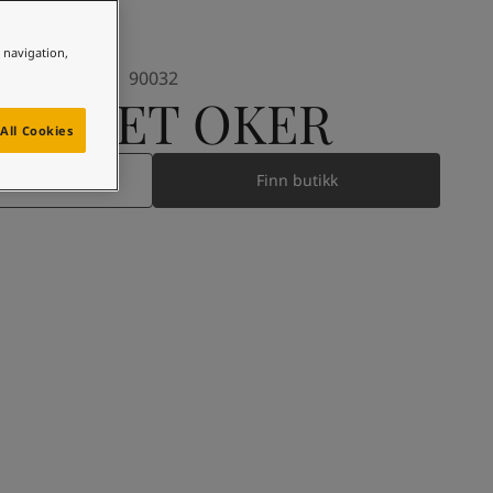
e navigation,
90032
GRÅNET OKER
All Cookies
 maling
Finn butikk