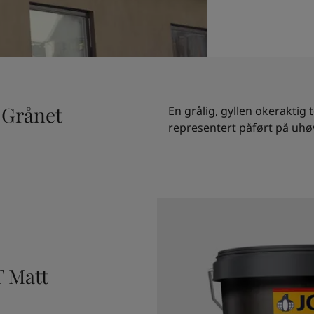
v Grånet
En grålig, gyllen okeraktig t
representert påført på uhøv
T Matt