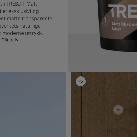
s i TREBITT Matt
t et eksklusivt og
Det matte transparente
everkets naturlige
et moderne uttrykk.
 Oljebeis
Uteinspirasjon