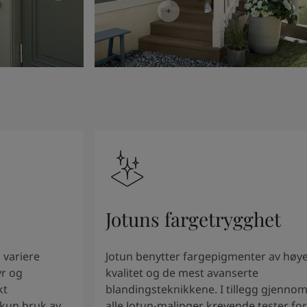
Jotuns fargetrygghet
 variere
Jotun benytter fargepigmenter av høy
yr og
kvalitet og de mest avanserte
kt
blandingsteknikkene. I tillegg gjenno
 kun bruk av
alle Jotun-malinger krevende tester for