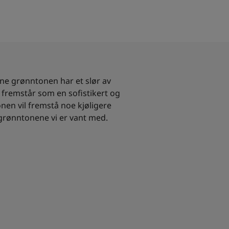
e grønntonen har et slør av
 fremstår som en sofistikert og
nen vil fremstå noe kjøligere
 grønntonene vi er vant med.