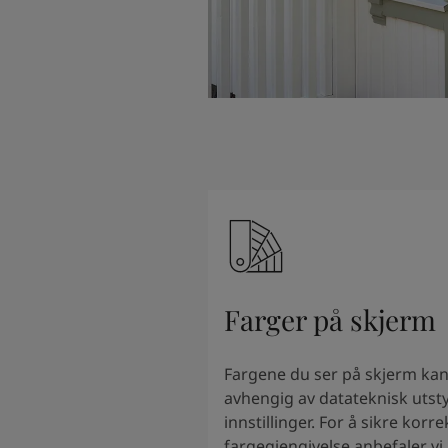
Farger på skjerm
Fargene du ser på skjerm kan
avhengig av datateknisk utst
innstillinger. For å sikre korre
fargegjengivelse anbefaler vi