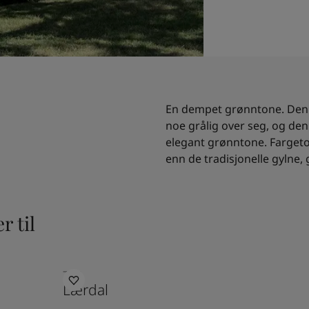
En dempet grønntone. Denn
noe grålig over seg, og den
elegant grønntone. Fargeto
enn de tradisjonelle gylne,
r til
7053
Lærdal