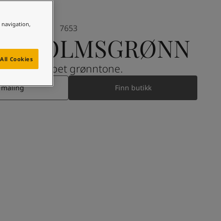
e navigation,
7653
CKHOLMSGRØNN
All Cookies
En dempet grønntone.
 maling
Finn butikk