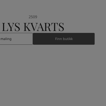
2509
LYS KVARTS
 maling
Finn butikk