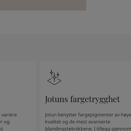
Jotuns fargetrygghet
 variere
Jotun benytter fargepigmenter av høy
yr og
kvalitet og de mest avanserte
kt
blandingsteknikkene. I tillegg gjenno