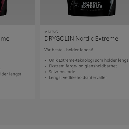
MALING
eme
DRYGOLIN Nordic Extreme
Vår beste - holder lengst!
Unik Extreme-teknologi som holder lengs
Ekstrem farge- og glansholdbarhet
e
Selvrensende
lder lengst
Lengst vedlikeholdsintervaller
Se produkt