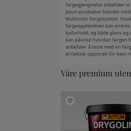
South Africa
-
English
fargegjengivelse anbefaler vi
Sri Lanka
-
English
Jotun-produkter blandet med
Sudan
-
Arabic
Multicolor Fargesystem. Husk
Syria
-
Arabic
fargeopplevelsen kan endres 
Tanzania
-
English
lysforhold, og både glans og
Tunisia
-
English
kan påvirke hvordan fargen fr
Zambia
-
English
anbefaler å teste med en far
Zimbabwe
-
English
et faktisk oppstrøk for best r
UAE
-
Arabic
UAE
-
English
Våre premium ute