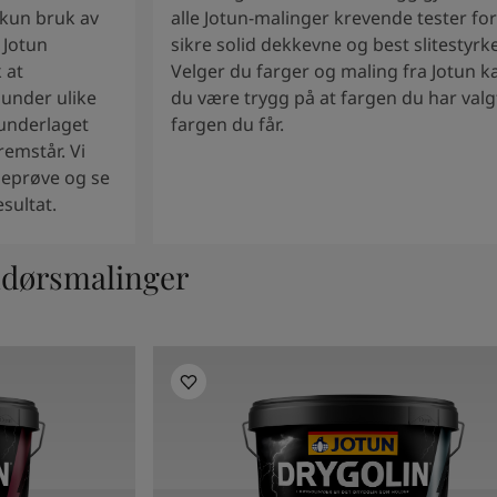
 kun bruk av
alle Jotun-malinger krevende tester for
 Jotun
sikre solid dekkevne og best slitestyrke
 at
Velger du farger og maling fra Jotun k
under ulike
du være trygg på at fargen du har valgt
 underlaget
fargen du får.
emstår. Vi
geprøve og se
esultat.
ndørsmalinger