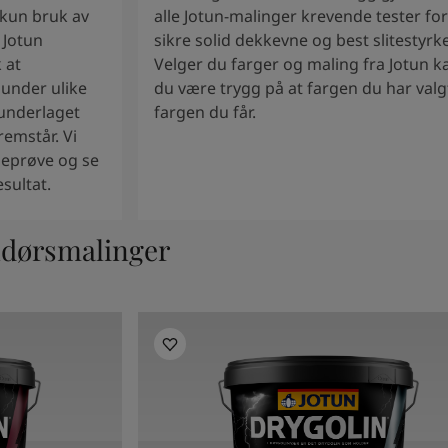
 kun bruk av
alle Jotun-malinger krevende tester for
 Jotun
sikre solid dekkevne og best slitestyrke
 at
Velger du farger og maling fra Jotun k
under ulike
du være trygg på at fargen du har valgt
 underlaget
fargen du får.
emstår. Vi
geprøve og se
esultat.
ndørsmalinger