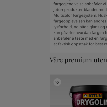
South Africa
-
English
fargegjengivelse anbefaler vi
Sri Lanka
-
English
Jotun-produkter blandet med
Sudan
-
Arabic
Multicolor Fargesystem. Husk
Syria
-
Arabic
fargeopplevelsen kan endres 
Tanzania
-
English
lysforhold, og både glans og
Tunisia
-
English
kan påvirke hvordan fargen fr
Zambia
-
English
anbefaler å teste med en far
Zimbabwe
-
English
et faktisk oppstrøk for best r
UAE
-
Arabic
UAE
-
English
Våre premium ute