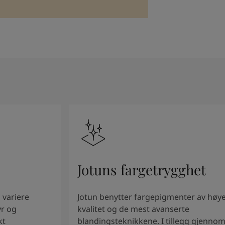
Jotuns fargetrygghet
 variere
Jotun benytter fargepigmenter av høy
yr og
kvalitet og de mest avanserte
kt
blandingsteknikkene. I tillegg gjenno