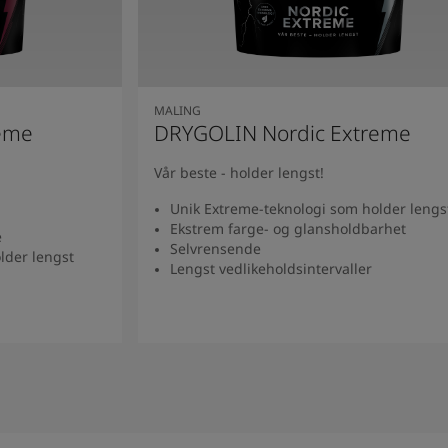
MALING
eme
DRYGOLIN Nordic Extreme
Vår beste - holder lengst!
Unik Extreme-teknologi som holder lengs
Ekstrem farge- og glansholdbarhet
e
Selvrensende
lder lengst
Lengst vedlikeholdsintervaller
Se produkt