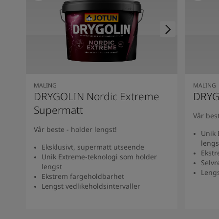
MALING
MALING
DRYGOLIN Nordic Extreme
DRYG
Supermatt
Vår best
Vår beste - holder lengst!
Unik 
lengs
Eksklusivt, supermatt utseende
Ekstr
Unik Extreme-teknologi som holder
Selv
lengst
Lengs
Ekstrem fargeholdbarhet
Lengst vedlikeholdsintervaller​