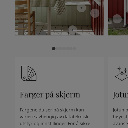
Kenya
-
English
Kuwait
-
Arabic
Lebanon
-
English
Libya
-
English
Madagascar
-
English
Mauritius
-
English
Morocco
-
Arabic
Morocco
-
French
Mozambique
-
English
Namibia
-
English
Nigeria
-
English
Oman
-
Arabic
Oman
-
English
Pakistan
-
English
Farger på skjerm
Jotu
Qatar
-
Arabic
Qatar
-
English
Fargene du ser på skjerm kan
Jotun 
Saudi
-
Arabic
variere avhengig av datateknisk
høyest
Saudi
-
English
utstyr og innstillinger. For å sikre
avanse
Senegal
-
English