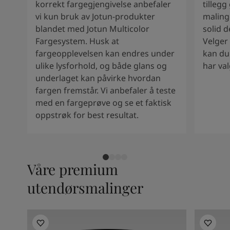
korrekt fargegjengivelse anbefaler
tillegg
South Africa
-
English
vi kun bruk av Jotun-produkter
malinge
Sri Lanka
-
English
blandet med Jotun Multicolor
solid d
Sudan
-
Arabic
Fargesystem. Husk at
Velger
Syria
-
Arabic
fargeopplevelsen kan endres under
kan du
Tanzania
-
English
ulike lysforhold, og både glans og
har val
Tunisia
-
English
underlaget kan påvirke hvordan
Zambia
-
English
fargen fremstår. Vi anbefaler å teste
Zimbabwe
-
English
med en fargeprøve og se et faktisk
UAE
-
Arabic
oppstrøk for best resultat.
UAE
-
English
Våre premium
utendørsmalinger