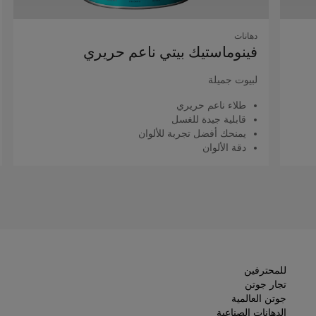
دهانات
فينوماستيك بيتي ناعم حريري
لبيوت جميلة
طلاء ناعم حريري
قابلية جيدة للغسل
يمنحك أفضل تجربة للألوان
دقة الألوان
اقرأ المزيد
للمحترفين
تجار جوتن
جوتن العالمية
الدهانات الصناعية