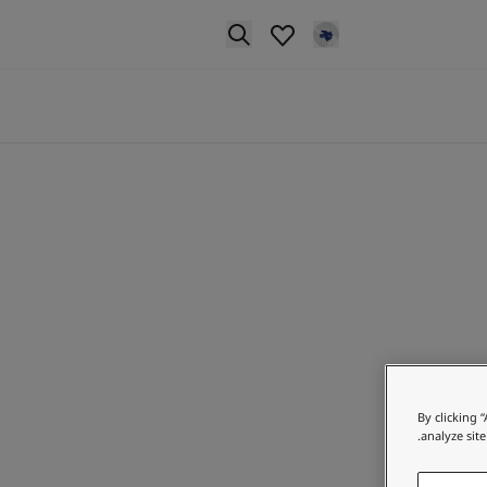
p nav label
By clicking 
analyze site