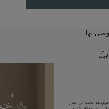
وصى بها
1624
ايت
جوتن. هل تبحث عن أفكار
سؤال عن الدهانات؟ يمكنك