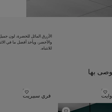
الأزرق المائل للخضرة، لون جميل
والأخضر، ويأخذ أفضل ما في الاثني
للانتباه.
وصى بها
5489
8470
ايت
فري سبيريت