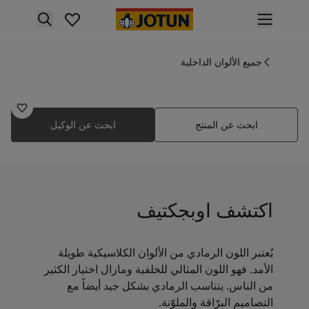
p nav label
لمنتجات
نتجات الدهان الداخلي
جميع الألوان الداخلية
1973
ميع منتجات الديكور الداخلي
اوبجكتيف
نتجات الدهان الخارجي
ميع المنتجات الخارجية
ابحث عن المنتج
ابحث عن الوكيل
لألوان
لوان الدهانات الداخلية
ميع ألوان الديكور الداخلي
لوان الدهانات الخارجية
ميع الألوان الخارجية
اكتشف اوبجكتيف
جموعة الألوان
Colour tool
ينات ألوان جوتن
يُعتبر اللون الرمادي من الألوان الكلاسيكية طويلة
لإلهام
الأمد. فهو اللون المثالي للخلفية ومازال اختيار الكثير
لهام ألوان الدهان الداخلي
من الناس. يتناسب الرمادي بشكل جيد أيضاً مع
لهام ألوان الدهان الخارجي
التصاميم البرّاقة والملوّنة.