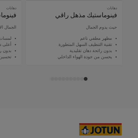
دهانات
دهانات
فينوماستيك مذهل راقي
فينوما
حيث يدوم الجمال
الجمال ال
مظهر مطفي ناعم
لمسات 
تقنية التنظيف السهل المتطورة
أعلى د
بدون رائحة دهان تقليدية
بدون را
يحسن من جودة الهواء الداخلي
تحسين 