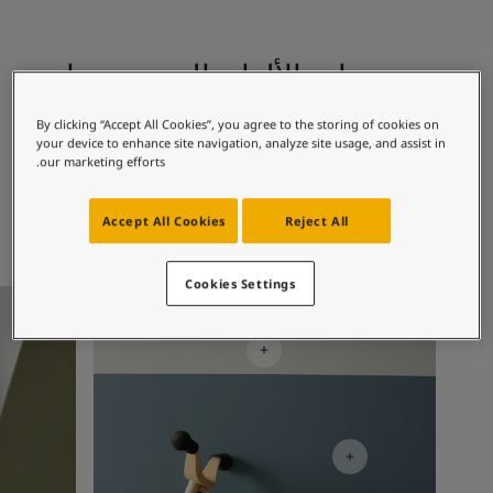
لمقالات
دماتنا
حجز خدمات الدهان
مجموعات الألوان الموصى بها
Contact U
لبحث عن موزع جوتن
By clicking “Accept All Cookies”, you agree to the storing of cookies on
ستندات المنتجات
your device to enhance site navigation, analyze site usage, and assist in
5504
1024
حجز خدمات الدهان
our marketing efforts.
تايملس
كوستل بلو
ساحات تنبض بالحياة - أحدث مجموعة ألوان جوتن
ركة كبرى
Accept All Cookies
Reject All
لدهانات الصناعية
Cookies Settings
أفكار ملهمة لغرف الأطفال
أفكار ملهم