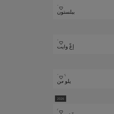
1877
ببلستون
1001
إغّ وايت
12185
يلو فن
2026
6378