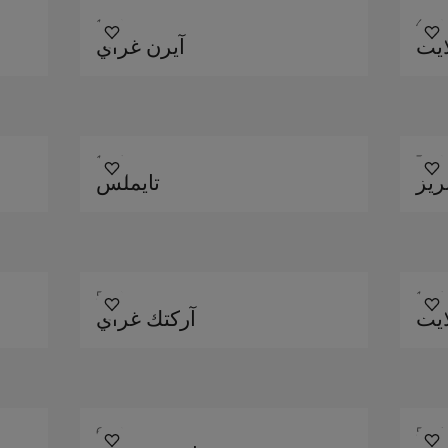
1032
4618
لايت
آيرن غراي
1024
7163
ريز
تايملس
5249
1624
ايت
آركتك غراي
6352
5455