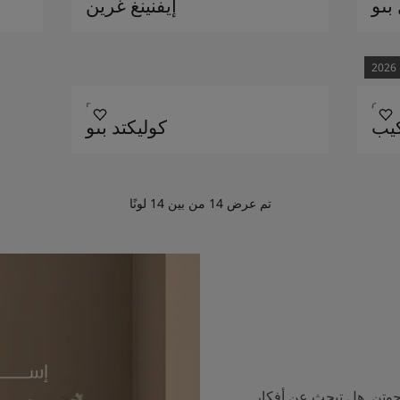
بلو
إيفنينغ غرين
2026
5530
6379
يب
كوليكتد بلو
تم عرض
14
من بين
14
لونًا
جوتن. هل تبحث عن أفكار