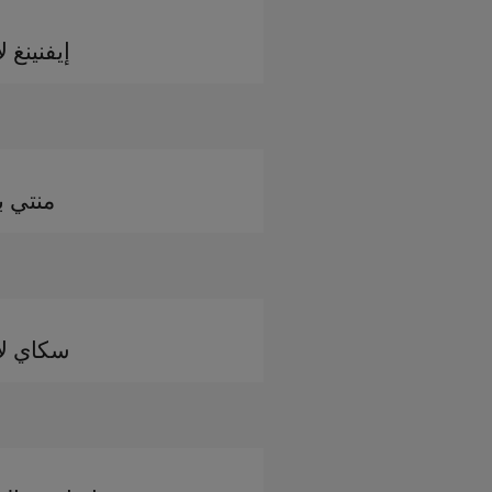
إيفنينغ 
منتي ب
سكاي ل