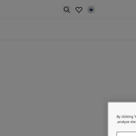
p nav label
By clicking 
analyze site