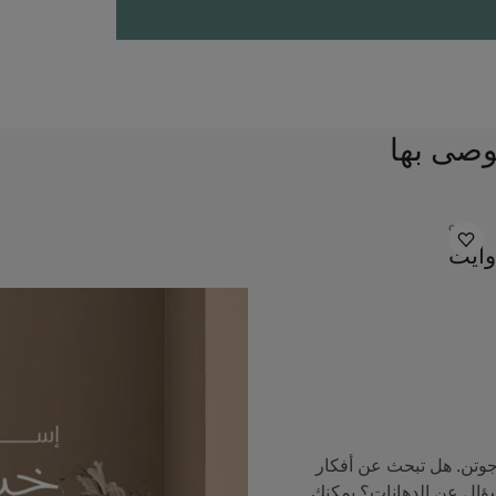
وصى بها
9918
وايت
جوتن. هل تبحث عن أفكار
سؤال عن الدهانات؟ يمكنك