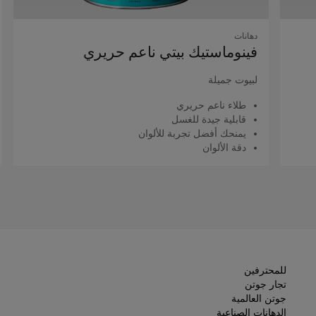
دهانات
فينوماستيك بيتي ناعم حريري
لبيوت جميلة
طلاء ناعم حريري
قابلية جيدة للغسل
يمنحك أفضل تجربة للألوان
دقة الألوان
اقرأ المزيد
للمحترفين
تجار جوتن
جوتن العالمية
الدهانات الصناعية