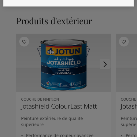
Articles
Our Services
Book a painter
Produits d'extérieur
Nous contacter
Rechercher un distributeur Jotun
Product documentation
Espaces Inspirés - la dernière palette de couleurs Jotun
Site Web d'entreprise
Revêtement performant
COUCHE DE FINITION
COUCHE 
Jotashield ColourLast Matt
Jotas
Peinture extérieure de qualité
Peintur
supérieure
supérie
Performance de couleur avancée
Perfo