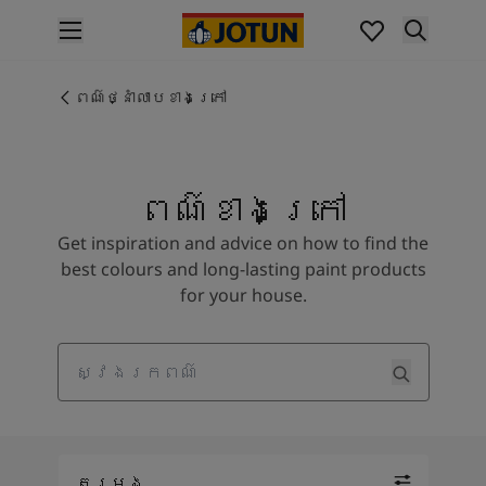
p nav label
ផលិតផល
គំនូរខាងក្នុង
ពណ៌ថ្នាំលាបខាងក្រៅ
ផលិតផលខាងក្នុង
គំនូរខាងក្រៅ
ផលិតផលផ្នែកខាងក្រៅ
ពណ៌ខាងក្រៅ
ពណ៌
ពណ៌ថ្នាំលាបខាងក្នុង
Get inspiration and advice on how to find the
ពណ៌ខាងក្នុងទាំងអស់។
best colours and long-lasting paint products
ពណ៌ថ្នាំលាបខាងក្រៅ
for your house.
ពណ៌ខាងក្រៅទាំងអស់។
ជម្រើសពណ៌
Colour Tools
Search
គំរូរពណ៌
ការបំផុសគំនិត
ការបំផុសគំនិតពីផ្នែកខាងក្នុងផ្ទះ
ការបំផុសគំនិតពីផ្នែកខាងក្រៅផ្ទះ
តម្រង