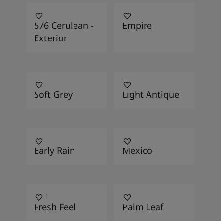
576
520
576 Cerulean -
Empire
Exterior
394
471
Soft Grey
Light Antique
486
288
Early Rain
Mexico
4518
125
Fresh Feel
Palm Leaf