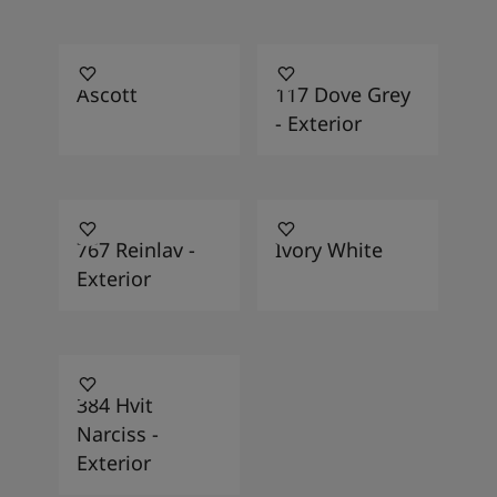
553
117
Ascott
117 Dove Grey
- Exterior
767
566
767 Reinlav -
Ivory White
Exterior
384
384 Hvit
Narciss -
Exterior