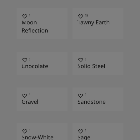
4072
20235
Moon
Tawny Earth
Reflection
2392
9928
Chocolate
Solid Steel
9933
2496
Gravel
Sandstone
5001
8294
Snow-White
Sage