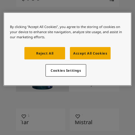
Blog សំរាប់ការរស់នៅដែលពោរពេញដោយការការបំផុសគំនិ
អត្ថបទ
លាបពណ៌ផ្ទះរបស់អ្នក
បង្ហាញពណ៌ 29 នៃ 29
ស្វែងរកដេប៉ូ
Grid Slider
By clicking “Accept All Cookies”, you agree to the storing of cookies on
ឯកសារផលិតផល
your device to enhance site navigation, analyze site usage, and assist in
តារាង​ទិន្នន័យ
our marketing efforts.
ស្វែងរកហាង
Soulful Spaces - ជម្រើសពណ៌ចុងក្រោយបំផុតពី Jotun
Reject All
Accept All Cookies
ថ្នាំកូតលាប
ចុងក្រោយ
Cookies Settings
Jotashield
Infinity
5366
4011
Tar
Mistral