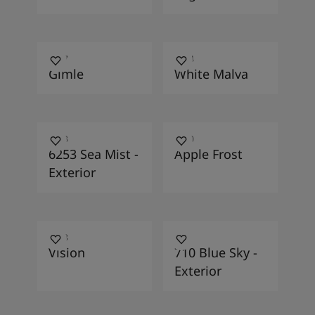
1217
3144
Gimle
White Malva
6253
7270
6253 Sea Mist -
Apple Frost
Exterior
2228
710
Vision
710 Blue Sky -
Exterior