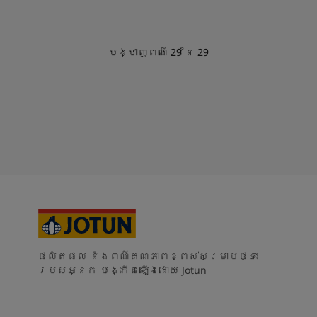
បង្ហាញពណ៌
29
នៃ
29
ផលិតផល និងពណ៌គុណភាពខ្ពស់សម្រាប់ផ្ទះ
របស់អ្នក បង្កើតឡើងដោយ Jotun