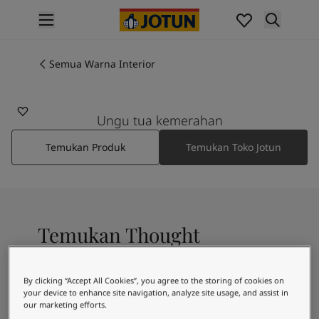
p nav label
Produk
Pengecatan interior
Semua Warna Interior
3323
Produk interior
THOUGHT
Pengecatan eksterior
Produk eksterior
Ungu tua kemerahan
Warna
Temukan Produk
Temukan Toko Jotun
Interior Paint Colours
Semua Warna Interior
Exterior Paint Colours
Semua Warna Eksterior
Koleksi Warna
Temukan Thought
Colour Tools
Contoh Warna
Inspirasi
A magenta shade
By clicking “Accept All Cookies”, you agree to the storing of cookies on
Inspirasi Interior
your device to enhance site navigation, analyze site usage, and assist in
Inspirasi Eksterior
our marketing efforts.