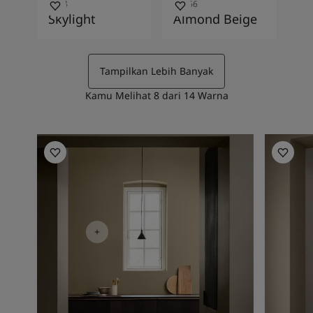
1624
10966
Skylight
Almond Beige
Tampilkan Lebih Banyak
Kamu Melihat
8
dari
14
Warna
Kitchen Inspiration
Hallway I