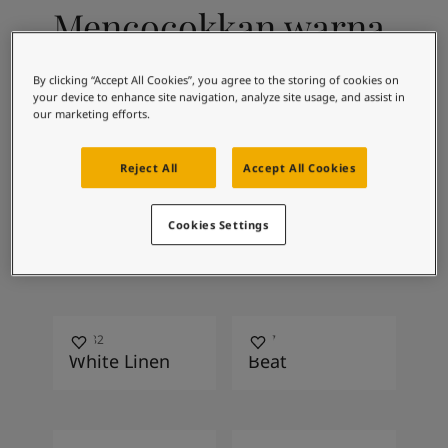
Inspirasi Ruang Hidup
Mencocokkan warna
Artikel
Paint Your Home
Temukan Dealer
By clicking “Accept All Cookies”, you agree to the storing of cookies on
Dokumentasi produk
your device to enhance site navigation, analyze site usage, and assist in
0486
4202
our marketing efforts.
Lembar Data
Early Rain
Parrot Blue
Soulful Spaces - Koleksi Warna Terbaru dari Jotun
Reject All
Accept All Cookies
Cookies Settings
5180
1376
Chini
Mist
10182
2587
White Linen
Beat