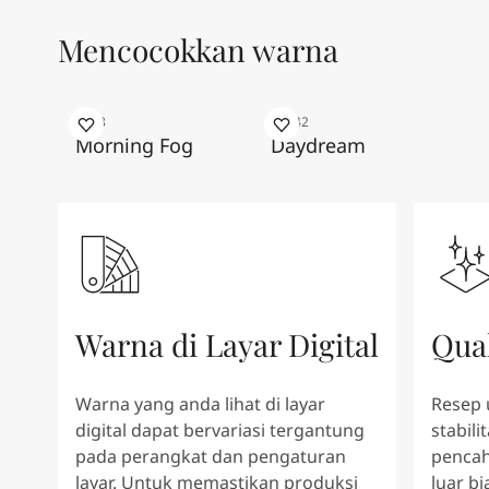
Inspirasi Ruang Hidup
Artikel
Mencocokkan warna
Paint Your Home
Temukan Dealer
Dokumentasi produk
9918
20142
Lembar Data
Morning Fog
Daydream
Soulful Spaces - Koleksi Warna Terbaru dari Jotun
Warna di Layar Digital
Qua
Warna yang anda lihat di layar
Resep 
digital dapat bervariasi tergantung
stabili
pada perangkat dan pengaturan
pencah
layar. Untuk memastikan produksi
luar b