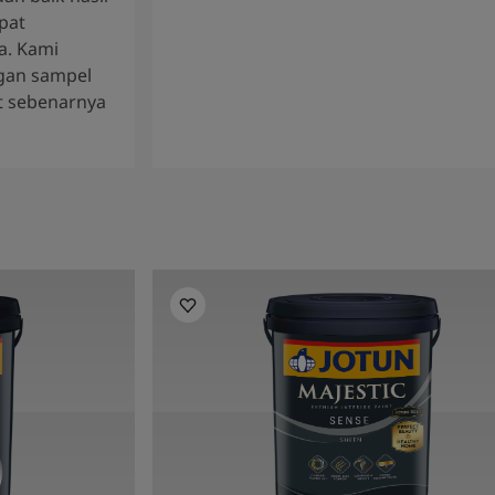
pat
a. Kami
gan sampel
t sebenarnya