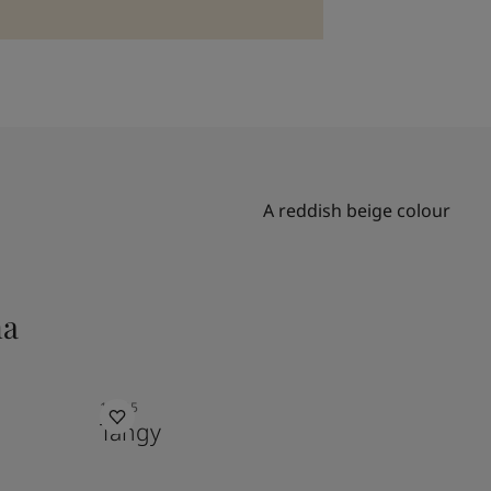
A reddish beige colour
na
10005
Tangy