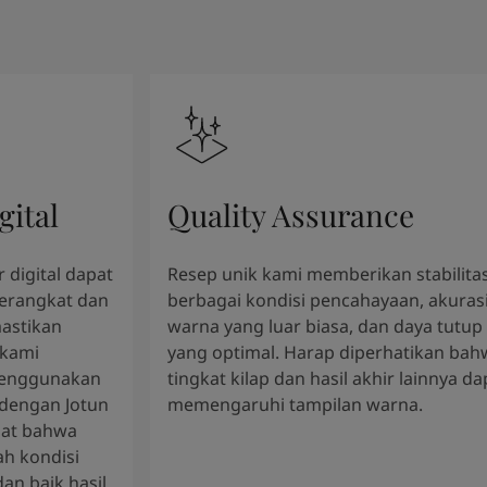
gital
Quality Assurance
 digital dapat
Resep unik kami memberikan stabilitas
perangkat dan
berbagai kondisi pencahayaan, akuras
astikan
warna yang luar biasa, dan daya tutup
 kami
yang optimal. Harap diperhatikan bah
enggunakan
tingkat kilap dan hasil akhir lainnya da
 dengan Jotun
memengaruhi tampilan warna.
gat bahwa
h kondisi
an baik hasil