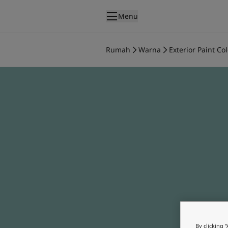
p nav label
Menu
Produk
Pengecatan interior
Rumah
Warna
Exterior Paint Col
Produk interior
Pengecatan eksterior
Produk eksterior
Warna
Interior Paint Colours
Semua Warna Interior
Exterior Paint Colours
Semua Warna Eksterior
Koleksi Warna
Colour Tools
Contoh Warna
Inspirasi
Inspirasi Interior
Inspirasi Eksterior
By clicking 