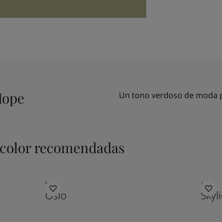
Hope
Un tono verdoso de moda p
color recomendadas
5180
1624
Oslo
Skyl