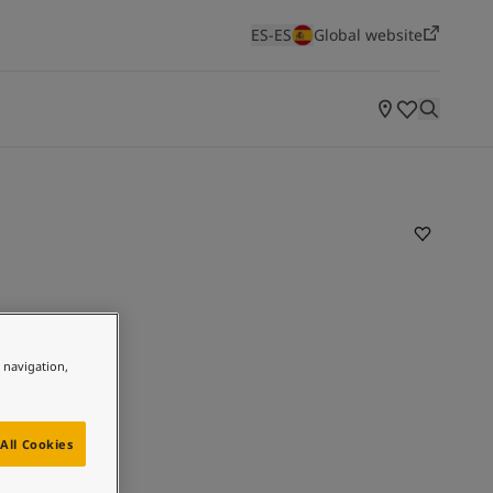
ES-ES
Global website
HABITACIÓN
Salones
Dormitorios
Cocinas
NUEVA CARTA DE COLORES
Soulful Spaces
Descubre nuestra última carta de colores para
e navigation,
interiores, elaborada por nuestros expertos
All Cookies