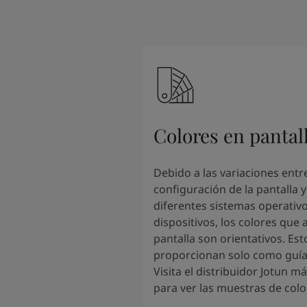
South Africa
-
English
Sri Lanka
-
English
Sudan
-
Arabic
Syria
-
Arabic
Tanzania
-
English
Tunisia
-
English
Zambia
-
English
Zimbabwe
-
English
Colores en pantal
UAE
-
Arabic
UAE
-
English
Debido a las variaciones entre
configuración de la pantalla y
diferentes sistemas operativo
dispositivos, los colores que 
pantalla son orientativos. Est
proporcionan solo como guí
Visita el distribuidor Jotun m
para ver las muestras de colo