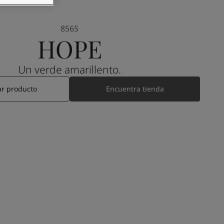
8565
HOPE
Un verde amarillento.
ar producto
Encuentra tienda