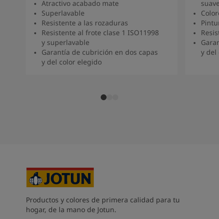
Atractivo acabado mate
suav
South Africa
-
English
Superlavable
Color
Sri Lanka
-
English
Resistente a las rozaduras
Pintu
Sudan
-
Arabic
Resistente al frote clase 1 ISO11998
Resis
Syria
-
Arabic
y superlavable
Garan
Tanzania
-
English
Garantía de cubrición en dos capas
y del
y del color elegido
Tunisia
-
English
Zambia
-
English
Zimbabwe
-
English
UAE
-
Arabic
UAE
-
English
Productos y colores de primera calidad para tu
hogar, de la mano de Jotun.