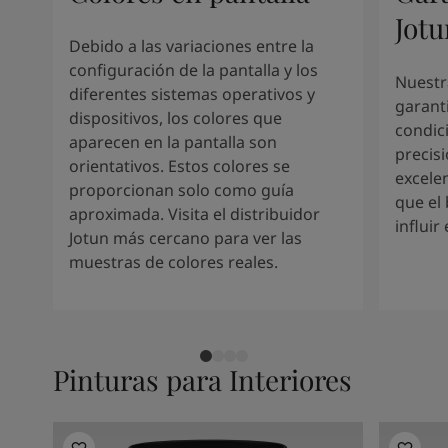
Kenya
-
English
Jotu
Kuwait
-
Arabic
Debido a las variaciones entre la
Lebanon
-
English
configuración de la pantalla y los
Libya
-
English
Nuestr
diferentes sistemas operativos y
Madagascar
-
English
garant
dispositivos, los colores que
Mauritius
-
English
condic
aparecen en la pantalla son
Morocco
-
Arabic
precis
orientativos. Estos colores se
Morocco
-
French
excele
proporcionan solo como guía
Mozambique
-
English
que el 
aproximada. Visita el distribuidor
Namibia
-
English
influir
Jotun más cercano para ver las
Nigeria
-
English
muestras de colores reales.
Oman
-
Arabic
Oman
-
English
Pakistan
-
English
Qatar
-
Arabic
Qatar
-
English
Pinturas para Interiores
Saudi
-
Arabic
Saudi
-
English
Senegal
-
English