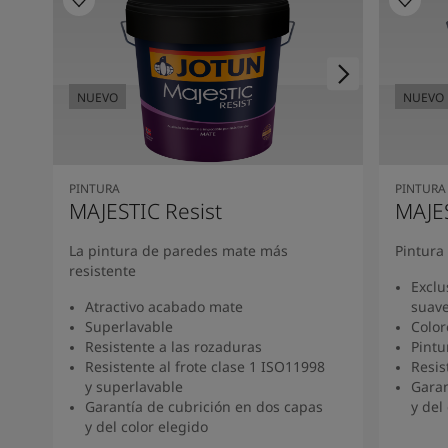
South Africa
-
English
Sri Lanka
-
English
Sudan
-
Arabic
Syria
-
Arabic
NUEVO
NUEVO
NUEVO
NUEVO
Tanzania
-
English
Tunisia
-
English
Zambia
-
English
Zimbabwe
-
English
PINTURA
PINTURA
UAE
-
Arabic
MAJESTIC Resist
MAJE
UAE
-
English
La pintura de paredes mate más
Pintura
resistente
Exclu
Atractivo acabado mate
suav
Superlavable
Color
Resistente a las rozaduras
Pintu
Resistente al frote clase 1 ISO11998
Resis
y superlavable
Garan
Garantía de cubrición en dos capas
y del
y del color elegido