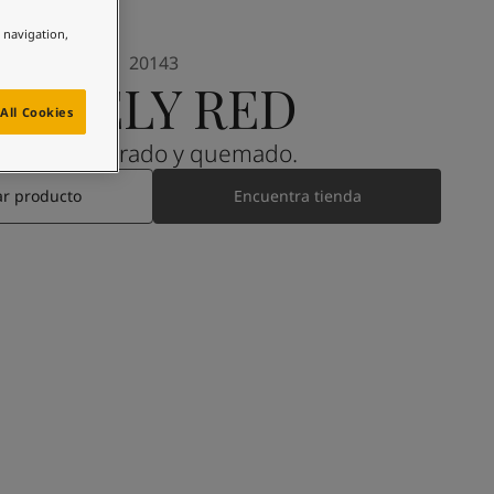
e navigation,
20143
LIVELY RED
All Cookies
Un rojo dorado y quemado.
ar producto
Encuentra tienda