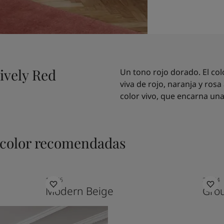
ively Red
Un tono rojo dorado. El co
viva de rojo, naranja y ros
color vivo, que encarna una 
color recomendadas
12076
20144
Modern Beige
Gro