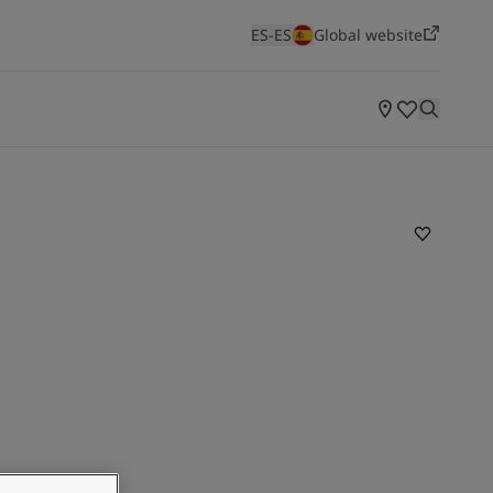
ES-ES
Global website
HABITACIÓN
Salones
Dormitorios
Cocinas
NUEVA CARTA DE COLORES
Soulful Spaces
Descubre nuestra última carta de colores para
interiores, elaborada por nuestros expertos