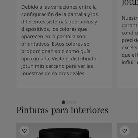
Jotu
Kenya
-
English
Debido a las variaciones entre la
Kuwait
-
Arabic
configuración de la pantalla y los
Lebanon
-
English
Nuestr
diferentes sistemas operativos y
Libya
-
English
garant
dispositivos, los colores que
Madagascar
-
English
condic
aparecen en la pantalla son
Mauritius
-
English
precis
orientativos. Estos colores se
Morocco
-
Arabic
excele
proporcionan solo como guía
Morocco
-
French
que el 
aproximada. Visita el distribuidor
Mozambique
-
English
influir
Jotun más cercano para ver las
Namibia
-
English
muestras de colores reales.
Nigeria
-
English
Oman
-
Arabic
Oman
-
English
Pakistan
-
English
Qatar
-
Arabic
Pinturas para Interiores
Qatar
-
English
Saudi
-
Arabic
Saudi
-
English
Senegal
-
English