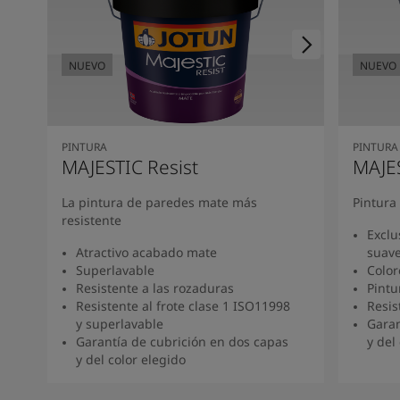
South Africa
-
English
Sri Lanka
-
English
Sudan
-
Arabic
NUEVO
NUEVO
NUEVO
NUEVO
Syria
-
Arabic
Tanzania
-
English
Tunisia
-
English
Zambia
-
English
PINTURA
PINTURA
Zimbabwe
-
English
MAJESTIC Resist
MAJE
UAE
-
Arabic
UAE
-
English
La pintura de paredes mate más
Pintura
resistente
Exclu
Atractivo acabado mate
suav
Superlavable
Color
Resistente a las rozaduras
Pintu
Resistente al frote clase 1 ISO11998
Resis
y superlavable
Garan
Garantía de cubrición en dos capas
y del
y del color elegido