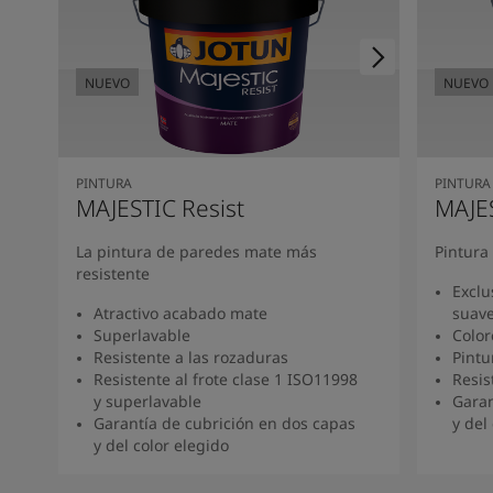
NUEVO
NUEVO
NUEVO
NUEVO
PINTURA
PINTURA
MAJESTIC Resist
MAJE
La pintura de paredes mate más
Pintura
resistente
Exclu
Atractivo acabado mate
suav
Superlavable
Color
Resistente a las rozaduras
Pintu
Resistente al frote clase 1 ISO11998
Resis
y superlavable
Garan
Garantía de cubrición en dos capas
y del
y del color elegido