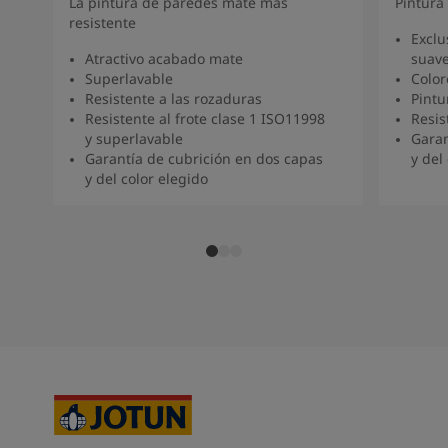
La pintura de paredes mate más
Pintura
South Africa
-
English
resistente
Sri Lanka
-
English
Exclu
Sudan
-
Arabic
Atractivo acabado mate
suav
Superlavable
Color
Syria
-
Arabic
Resistente a las rozaduras
Pintu
Tanzania
-
English
Resistente al frote clase 1 ISO11998
Resis
Tunisia
-
English
y superlavable
Garan
Zambia
-
English
Garantía de cubrición en dos capas
y del
Zimbabwe
-
English
y del color elegido
UAE
-
Arabic
UAE
-
English