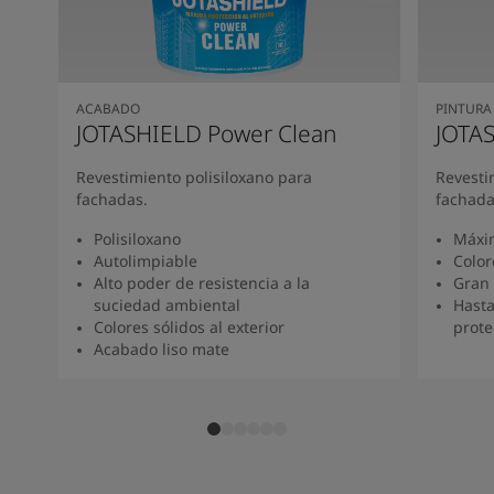
South Africa
-
English
Sri Lanka
-
English
Sudan
-
Arabic
Syria
-
Arabic
ACABADO
PINTURA
Tanzania
-
English
JOTASHIELD Power Clean
JOTAS
Tunisia
-
English
Zambia
-
English
Revestimiento polisiloxano para
Revesti
Zimbabwe
-
English
fachadas.
fachad
UAE
-
Arabic
Polisiloxano
Máxim
UAE
-
English
Autolimpiable
Color
Alto poder de resistencia a la
Gran 
suciedad ambiental
Hasta
Colores sólidos al exterior
prote
Acabado liso mate