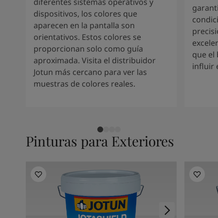
Kenya
-
English
diferentes sistemas operativos y
garant
Kuwait
-
Arabic
dispositivos, los colores que
condic
Lebanon
-
English
aparecen en la pantalla son
precis
Libya
-
English
orientativos. Estos colores se
excele
Madagascar
-
English
proporcionan solo como guía
que el 
Mauritius
-
English
aproximada. Visita el distribuidor
influir
Morocco
-
Arabic
Jotun más cercano para ver las
Morocco
-
French
muestras de colores reales.
Mozambique
-
English
Namibia
-
English
Nigeria
-
English
Oman
-
Arabic
Pinturas para Exteriores
Oman
-
English
Pakistan
-
English
Qatar
-
Arabic
Qatar
-
English
Saudi
-
Arabic
Saudi
-
English
Senegal
-
English