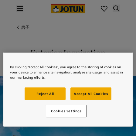
p nav label
Products 产品
室内涂刷
房子
全系列室内产品
室外涂刷
全系列室外产品
Exterior Inspiration
Colours 色彩
Exterior
室内色彩
By clicking “Accept All Cookies”, you agree to the storing of cookies on
探索佐敦室内色彩
your device to enhance site navigation, analyze site usage, and assist in
our marketing efforts.
室外色彩
Exterior Inspiration
探索佐敦室外色彩
色卡合集
Reject All
Accept All Cookies
色彩示例
Inspiration 灵感
Cookies Settings
室内灵感
室外灵感
Find a Jotun dealer 找寻门店