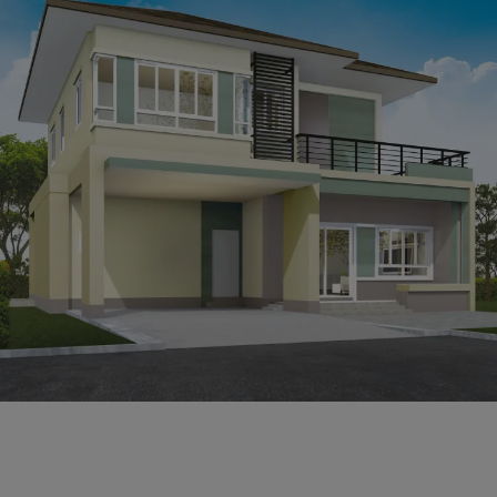
搜索技术文档
Join 加盟佐敦涂料
Service 欣享饰成刷新
Contact us 联系佐敦
佐敦2026年全球流行色-Soulful Spaces 栖迟