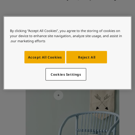
لمقالات
دماتنا
حجز خدمات الدهان
مجموعات الألوان الموصى بها
تصل بنا
لبحث عن موزع جوتن
By clicking “Accept All Cookies”, you agree to the storing of cookies on
your device to enhance site navigation, analyze site usage, and assist in
ستندات المنتجات
7236
7163
our marketing efforts.
حجز خدمات الدهان
مينتي بريز
جاز وايت
ساحات تنبض بالحياة - أحدث مجموعة ألوان جوتن
Accept All Cookies
Reject All
ركة كبرى
لدهانات الصناعية
Children's Room Inspiration
Cookies Settings