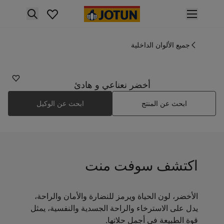
p nav label
لمنتجات
نتجات الدهان الداخلي
جميع الألوان الداخلية
7555
ميع منتجات الديكور الداخلي
سوفت منت
نتجات الدهان الخارجي
ميع المنتجات الخارجية
أخضر نعناعي و هادئ
لألوان
ابحث عن المنتج
ابحث عن الوكيل
لوان الدهانات الداخلية
ميع ألوان الديكور الداخلي
لوان الدهانات الخارجية
ميع الألوان الخارجية
جموعة الألوان
اكتشف سوفت منت
Colour tool
ينات ألوان جوتن
لإلهام
الأخضر، لون الحياة ويرمز للنضارة والأمان والراحة،
لهام ألوان الدهان الداخلي
يدل على الاسترخاء والراحة الجسدية والنفسية، يمثل
لهام ألوان الدهان الخارجي
قوة الطبيعة في أجمل حلاتها.