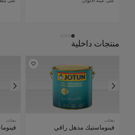
على عينة الألوان.
على مظهر
منتجات داخلية
دهانات
دهانات
فينوماستيك مذهل راقي
فينوما