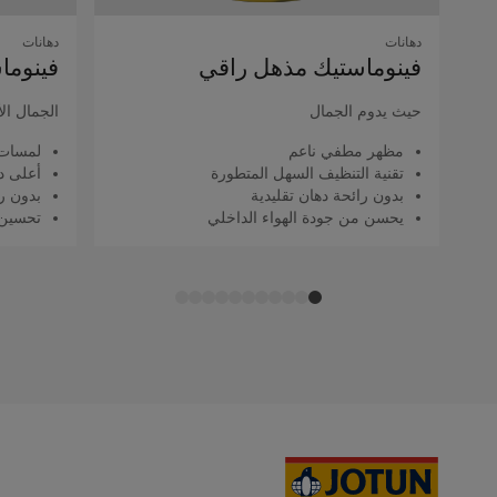
دهانات
دهانات
فينوماستيك مذهل راقي
فينوما
حيث يدوم الجمال
الجمال ال
مظهر مطفي ناعم
لمسات 
تقنية التنظيف السهل المتطورة
أعلى د
بدون رائحة دهان تقليدية
بدون را
يحسن من جودة الهواء الداخلي
تحسين 