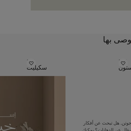
وصى بها
1624
1877
ستون
سكيليت
جوتن. هل تبحث عن أفكار
سؤال عن الدهانات؟ يمكنك