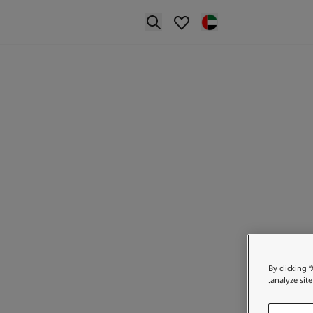
p nav label
By clicking 
analyze site