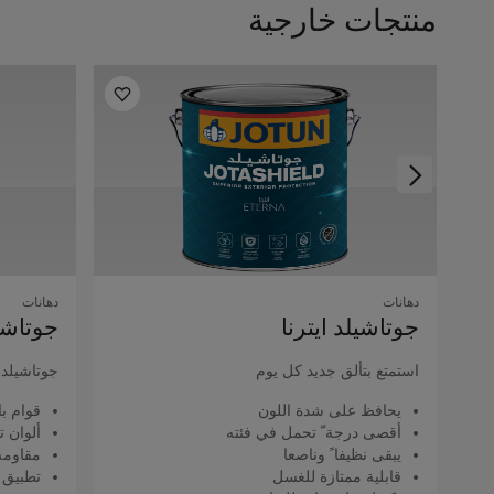
منتجات خارجية
دهانات
دهانات
جوتاشيلد اﻳﺘﺮﻧﺎ
جوتاشيل
استمتع بتألق جديد كل يوم
جوتاشيلد ك
يحافظ على شدة اللون
قوام با
أقصى درجة ّ تحمل في فئته
ألوان ت
يبقى نظيفا ً وناصعا
مقاومة 
قابلية ممتازة للغسل
تطبيق 