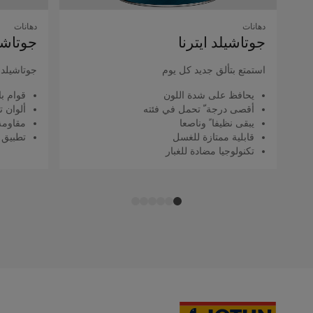
دهانات
دهانات
جوتاشيلد اﻳﺘﺮﻧﺎ
جوتاشيل
استمتع بتألق جديد كل يوم
جوتاشيلد ك
يحافظ على شدة اللون
قوام با
أقصى درجة ّ تحمل في فئته
ألوان ت
يبقى نظيفا ً وناصعا
مقاومة 
قابلية ممتازة للغسل
تطبيق 
تكنولوجيا مضادة للغبار