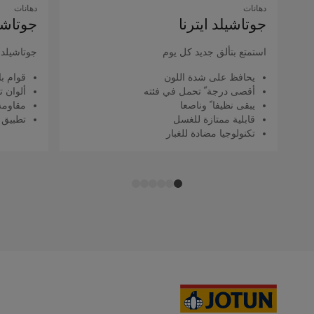
دهانات
دهانات
جوتاشيلد اﻳﺘﺮﻧﺎ
جوتاشيل
استمتع بتألق جديد كل يوم
جوتاشيلد ك
يحافظ على شدة اللون
قوام با
أقصى درجة ّ تحمل في فئته
ألوان ت
يبقى نظيفا ً وناصعا
مقاومة 
قابلية ممتازة للغسل
تطبيق 
تكنولوجيا مضادة للغبار