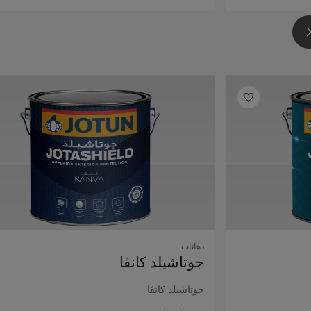
دهانات
جوتاشيلد كانڤا
جوتاشيلد كانڤا