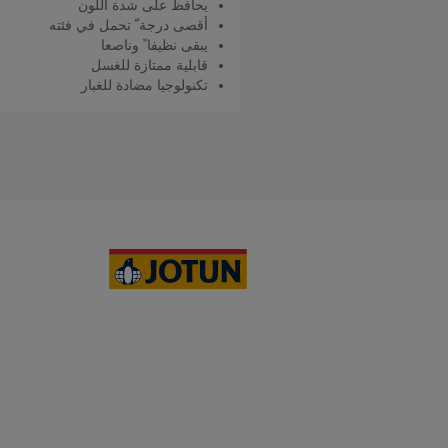
يحافظ على شدة اللون
أقصى درجة ّ تحمل في فئته
يبقى نظيفا ً وناصعا
قابلية ممتازة للغسل
تكنولوجيا مضادة للغبار
اقرأ المزيد