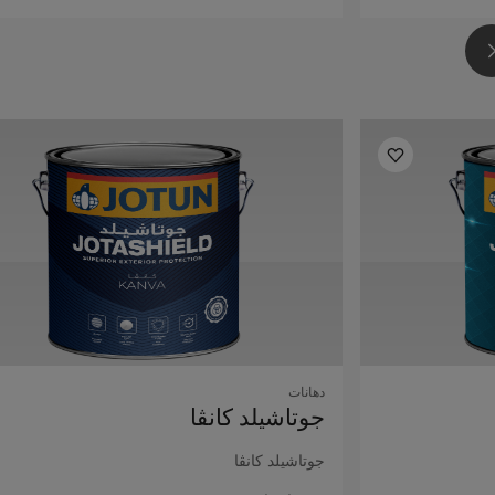
دهانات
جوتاشيلد كانڤا
جوتاشيلد كانڤا