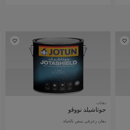
دهانات
ﺟﻮﺗﺎﺷﻴﻠﺪ ﻧﻮوﭬو
دﻫﺎن زﺧﺮﻓﻲ ﻳﻨﺒﺾ ﺑﺎﻟﺤﻴﺎة