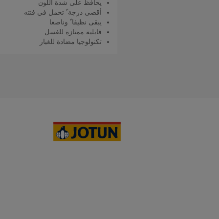
يحافظ على شدة اللون
أقصى درجة ّ تحمل في فئته
يبقى نظيفا ً وناصعا
قابلية ممتازة للغسل
تكنولوجيا مضادة للغبار
اقرأ المزيد