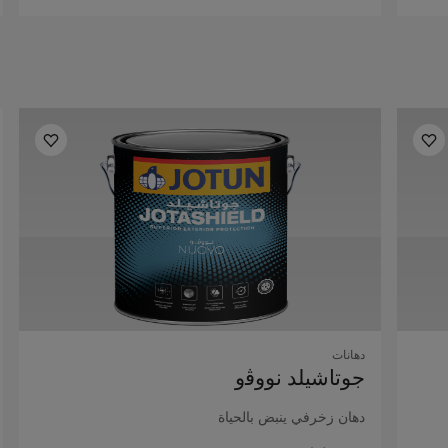
دهانات
ﺟﻮﺗﺎﺷﻴﻠﺪ ﻧﻮوﭬو
دﻫﺎن زﺧﺮﻓﻲ ﻳﻨﺒﺾ ﺑﺎﻟﺤﻴﺎة