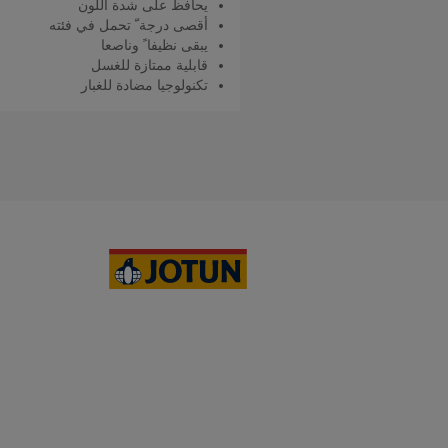
يحافظ على شدة اللون
أقصى درجة ّ تحمل في فئته
يبقى نظيفا ً وناصعا
قابلية ممتازة للغسل
تكنولوجيا مضادة للغبار
اقرأ المزيد