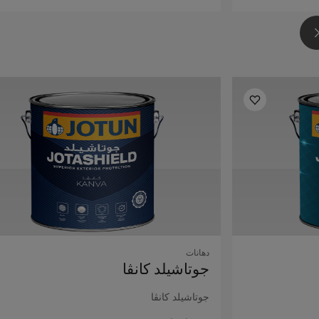
دهانات
جوتاشيلد كانڤا
جوتاشيلد كانڤا