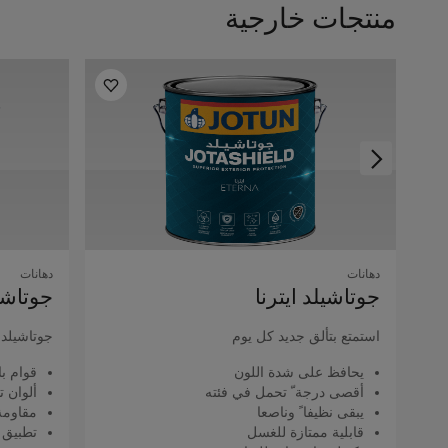
منتجات خارجية
دهانات
دهانات
جوتاشيلد اﻳﺘﺮﻧﺎ
جوتاشيل
استمتع بتألق جديد كل يوم
جوتاشيلد ك
يحافظ على شدة اللون
قوام با
أقصى درجة ّ تحمل في فئته
ألوان ت
يبقى نظيفا ً وناصعا
مقاومة 
قابلية ممتازة للغسل
تطبيق 