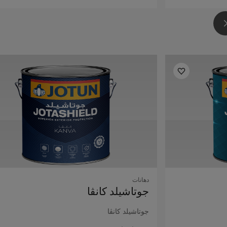
دهانات
جوتاشيلد كانڤا
جوتاشيلد كانڤا