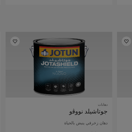
دهانات
ﺟﻮﺗﺎﺷﻴﻠﺪ ﻧﻮوﭬو
دﻫﺎن زﺧﺮﻓﻲ ﻳﻨﺒﺾ ﺑﺎﻟﺤﻴﺎة