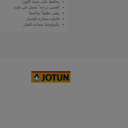
يحافظ على شدة اللون
أقصى درجة ّ تحمل في فئته
يبقى نظيفا ً وناصعا
قابلية ممتازة للغسل
تكنولوجيا مضادة للغبار
اقرأ المزيد