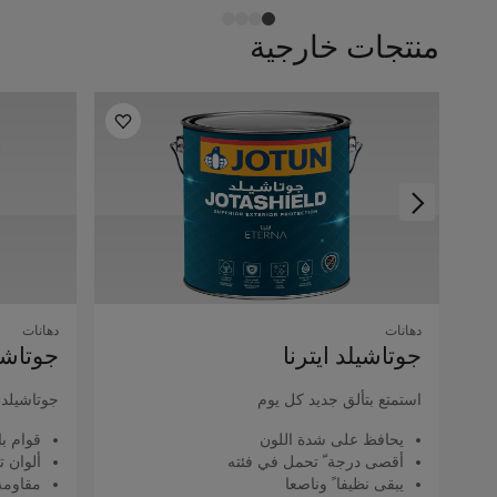
منتجات خارجية
دهانات
دهانات
جوتاشيلد اﻳﺘﺮﻧﺎ
جوتاشيل
استمتع بتألق جديد كل يوم
جوتاشيلد ك
يحافظ على شدة اللون
قوام با
أقصى درجة ّ تحمل في فئته
ألوان ت
يبقى نظيفا ً وناصعا
مقاومة 