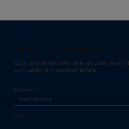
Liên hệ với chúng tôi về cá
Quý vị có muốn biết thêm về các sản phẩm và cách chún
quý vị tại đây và chúng tôi sẽ liên hệ lại.
First Name
*
Email
*