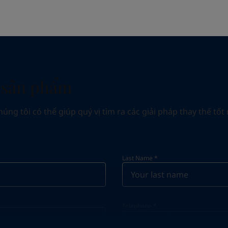
c sản phẩm
g tôi có thể giúp quý vị tìm ra các giải pháp thay thế tốt 
Last Name
*
Telephone
*
Telephone
*
Select