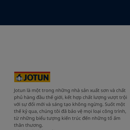
Your Location
*
Vietnam (Việt Nam)
State / Region
Company Name
Jotun là một trong những nhà sản xuất sơn và chất
Inquiry type
phủ hàng đầu thế giới, kết hợp chất lượng vượt trội
với sự đổi mới và sáng tạo không ngừng. Suốt một
Products
thế kỷ qua, chúng tôi đã bảo vệ mọi loại công trình,
từ những biểu tượng kiến trúc đến những tổ ấm
Message
*
thân thương.