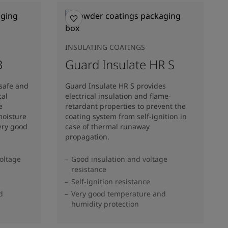
INSULATING COATINGS
B
Guard Insulate HR S
safe and
Guard Insulate HR S provides
cal
electrical insulation and flame-
e
retardant properties to prevent the
moisture
coating system from self-ignition in
ery good
case of thermal runaway
propagation.
oltage
Good insulation and voltage
resistance
Self-ignition resistance
d
Very good temperature and
humidity protection