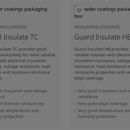
ING COATINGS
INSULATING COATINGS
l Insulate TC
Guard Insulate H
sulate TC provides good
Guard Insulate HB provides 
onductivity for more reliable
reliable solution with electri
ith electrical insulation
insulation resistance, voltag
e, voltage resistance, heat
resistance, heat resistance 
e and moisture resistance
resistance properties with v
s.
edge coverage.
nt insulation and voltage
Very good insulation and v
nce
resistance
nt thermal conductivity
Very good edge coverage
ood temperature and
Very good temperature an
y protection
humidity protection