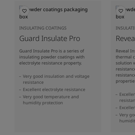
INSULATING COATINGS
INSULAT
Guard Insulate Pro
Revea
Guard Insulate Pro is a series of
Reveal In
insulating powder coatings with
thermal c
electrolyte resistance property.
solution w
resistanc
resistanc
Very good insulation and voltage
propertie
resistance
Excellent electrolyte resistance
Excelle
Very good temperature and
resista
humidity protection
Excelle
Very g
humidit