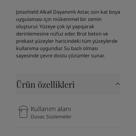
Kenya
-
English
Kuwait
-
Arabic
Jotashield Alkali Dayanımlı Astar, son kat boya
Lebanon
-
English
uygulaması için mükemmel bir zemin
Libya
-
English
oluşturur. Yüzeye çok iyi yapışarak
Madagascar
-
English
derinlemesine nüfuz eder. Brüt beton ve
Mauritius
-
English
prekast yüzeyler haricindeki tüm yüzeylerde
Morocco
-
Arabic
kullanıma uygundur. Su bazlı olması
Morocco
-
French
sayesinde çevre dostu çözümler sunar.
Mozambique
-
English
Namibia
-
English
Nigeria
-
English
Oman
-
Arabic
Ürün özellikleri
Oman
-
English
Pakistan
-
English
Qatar
-
Arabic
Kullanım alanı
Qatar
-
English
Duvar, Süslemeler
Saudi
-
Arabic
Saudi
-
English
Senegal
-
English