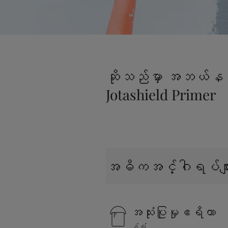
ဆိုသည်မှာ အဘယ်န
Jotashield Primer
အဓိကအင်္ဂါရပ်မျာ
အသုံးပြုမှုဧရိယာ
နံရံ