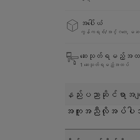
အပေါ်ယံ
ကွန်ကရစ်/အင်္ဂတေ, မဆ
ဆေးသုတ်ရမည့်အထ
1 ဆေးသုတ်ရမည့်အထပ်
နည်းပညာဆိုင်ရာအခ
အကူအညီလိုအပ်ပါသ