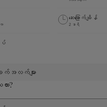
ဆေးခြောက်ချိန်
လာ
2 နာရီ
ပ်
ျက်အလက်များ
လား?