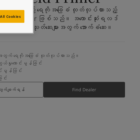
crylic primer ဖြစ်သည်။ အကောင်းဆုံးရလဒ်
All Cookies
Jotashield သုတ်ဆေးများအတွက် အောက်ခံဆေး။
တွက် ရေကိုအခြေခံ ထုတ်လုပ်ထားသည်။
ယ်မှုကောင်းမွန်ခြင်း
်းမွန်ခြင်း
ြင်း
တွက်ချက်ရန်
Find Dealer