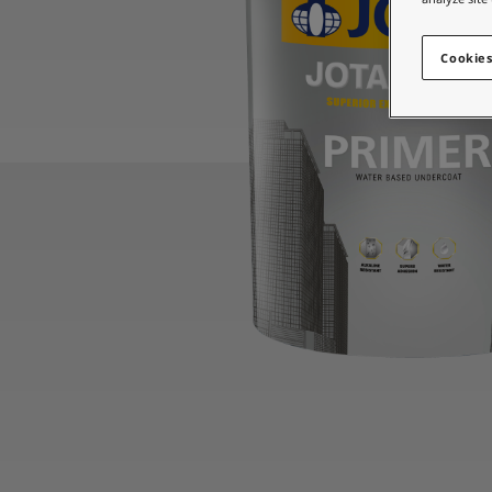
စိတ်ကူးယဉ်မှုဖြင့်နေထိုင်မှု
ဆောင်းပါးများ
Cookies
သင့်အိမ်အားဆေးဖြင့်အလှဆင်ပါ
ကိုယ်စားလှယ်ဆိုင်ကိုရှာရန်
စာရွက်စာတမ်းထုတ်ကုန်
နည်းပညာဆိုင်ရာအချက်အလက်များ
Soulful Spaces - Jotun မှ နောက်ဆုံးထွက်ရှိထားသော အရောင်ချပ်အသစ်