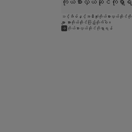
ကိုယ်စားလှယ်ဆိုင်ကိုရှာ
သင့်အိမ်နှင့်အနီးဆုံးကိုယ်စားလှယ်ဆိုင်ကိ
များ အားကိုယ်တိုင်ကြည့်လိုက်ပါ။
ကိုယ်စားလှယ်ဆိုင်ကိုရှာရန်