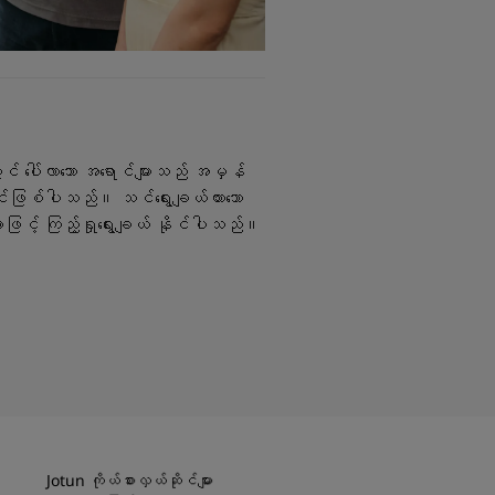
င် ပေါ်လာသော အရောင်များသည် အမှန်
းဖြစ်ပါသည်။ သင်ရွေးချယ်ထားသော
ားဖြင့် ကြည့်ရှုရွေးချယ် နိုင်ပါသည်။
Jotun ကိုယ်စားလှယ်ဆိုင်များ