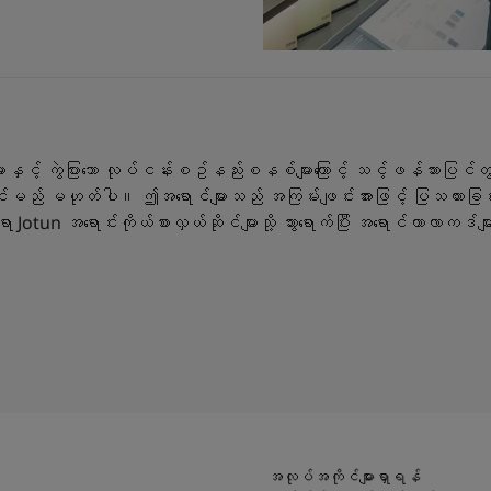
ှင့် ကွဲပြားသော လုပ်ငန်းစဥ်နည်းစနစ်များကြောင့် သင့်ဖန်သားပြင်တွ
င်မည် မဟုတ်ပါ။ ဤအရောင်များသည် အကြမ်းဖျင်းအားဖြင့် ပြသထားခြင်
otun အရောင်းကိုယ်စားလှယ်ဆိုင်များသို့ သွားရောက်ပြီး အရောင်ကာလာကဒ်မျ
အလုပ်အကိုင်များရှာရန်