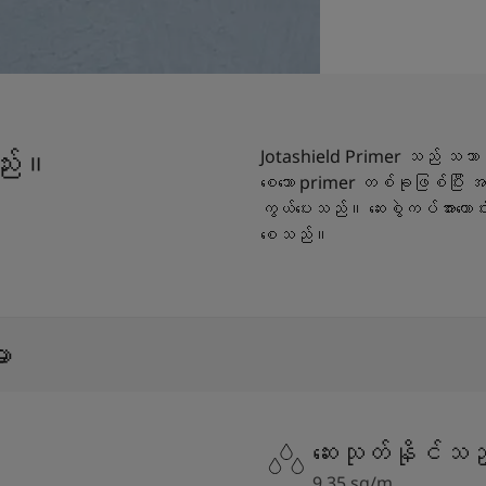
ည်း။
Jotashield Primer သည် သ
စေသော primer တစ်ခုဖြစ်ပြီး အယ
ကွယ်ပေးသည်။ ဆေးစွဲကပ်အားကောင်းစေ
စေသည်။
း
ဆေးသုတ်နိုင်သည
9.35 sq/m