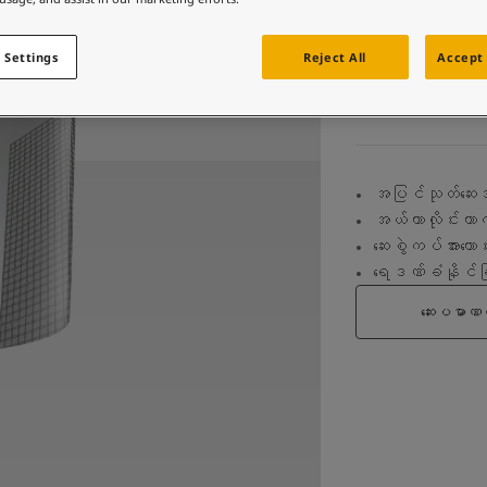
Jotashield Primer သည် ရေကိုအခြေခံ ထုတ်လုပ်ထားသည့်
ပရီမီယံ a
 Settings
Reject All
Accept 
ရရှိရန် 
အပြင်သုတ်ဆေးအ
အယ်ကာလိုင်းကာကွ
ဆေးစွဲကပ်အားကောင
ရေဒဏ်ခံနိုင်ခ
ဆေးပမာဏ