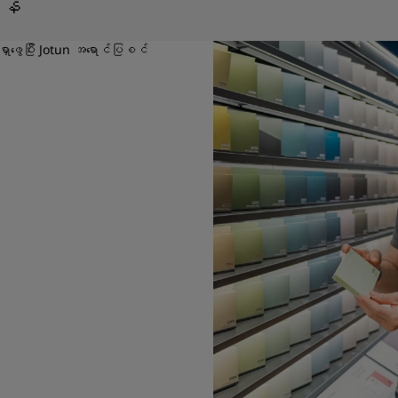
ရန်
ုရှာဖွေပြီး Jotun အရောင်ပြစင်