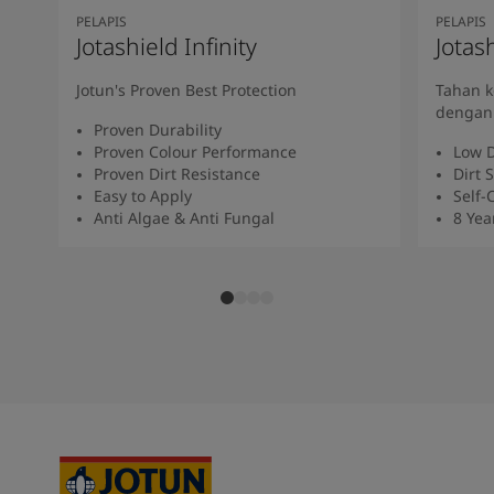
PELAPIS
PELAPIS
Jotashield Infinity
Jotas
Jotun's Proven Best Protection
Tahan k
dengan
Proven Durability
Proven Colour Performance
Low D
Proven Dirt Resistance
Dirt 
Easy to Apply
Self-
Anti Algae & Anti Fungal
8 Yea