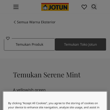
p nav label
Produk
Pengecatan interior
Semua Warna Eksterior
8084
Produk interior
SERENE MINT
Pengecatan eksterior
Produk eksterior
Temukan Produk
Temukan Toko Jotun
Warna
Interior Paint Colours
Semua Warna Interior
Exterior Paint Colours
Semua Warna Eksterior
Temukan Serene Mint
Koleksi Warna
Colour Tools
Contoh Warna
A yellowish green
Inspirasi
Inspirasi Interior
By clicking “Accept All Cookies”, you agree to the storing of cookies on
Inspirasi Eksterior
your device to enhance site navigation, analyze site usage, and assist in