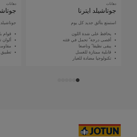
دهانات
دهانات
جوتاشيلد اﻳﺘﺮﻧﺎ
جوتاشيل
استمتع بتألق جديد كل يوم
جوتاشيلد ك
يحافظ على شدة اللون
قوام با
أقصى درجة ّ تحمل في فئته
ألوان ت
يبقى نظيفا ً وناصعا
مقاومة 
قابلية ممتازة للغسل
تطبيق 
تكنولوجيا مضادة للغبار