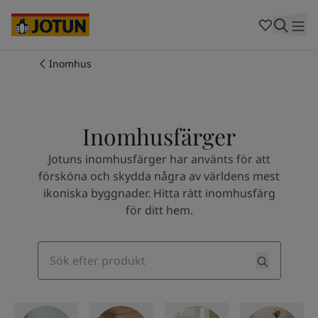
Cambodia
-
Khmer
Cambodia
-
English
China
-
Chinese
Indonesia
-
Indonesian
Inomhus
Indonesia
-
English
Färger
Malaysia
-
English
Myanmar
-
Burmese
Produkter
Myanmar
-
English
Inomhusfärger
Singapore
-
English
Jotuns inomhusfärger har använts för att
Thailand
-
Thai
Inspiration
försköna och skydda några av världens mest
Thailand
-
English
ikoniska byggnader. Hitta rätt inomhusfärg
Vietnam
-
Vietnamese
för ditt hem.
Vietnam
-
English
Guider
Philippines
-
English
Denmark
-
Danish
Våra tjänster
Search
Norway
-
Norwegian
Spain
-
Spanish
Sweden
-
Swedish
Türkiye
-
Turkish