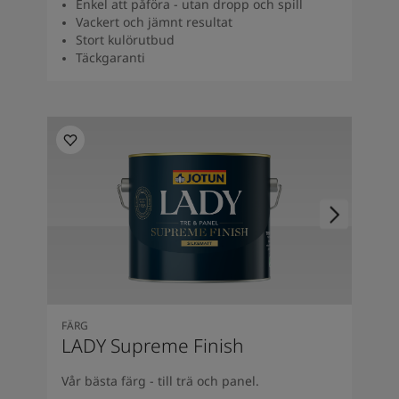
Enkel att påföra - utan dropp och spill
South Africa
-
English
Vackert och jämnt resultat
Sri Lanka
-
English
Stort kulörutbud
Sudan
-
Arabic
Täckgaranti
Syria
-
Arabic
Tanzania
-
English
Tunisia
-
English
Zambia
-
English
Zimbabwe
-
English
UAE
-
Arabic
UAE
-
English
FÄRG
LADY Supreme Finish
Vår bästa färg - till trä och panel.