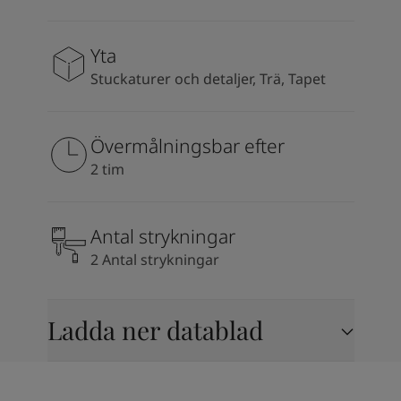
South Africa
-
English
Sri Lanka
-
English
Yta
Sudan
-
Arabic
Syria
-
Arabic
Stuckaturer och detaljer, Trä, Tapet
Tanzania
-
English
Tunisia
-
English
Zambia
-
English
Övermålningsbar efter
Zimbabwe
-
English
2 tim
UAE
-
Arabic
UAE
-
English
Antal strykningar
2 Antal strykningar
Ladda ner datablad