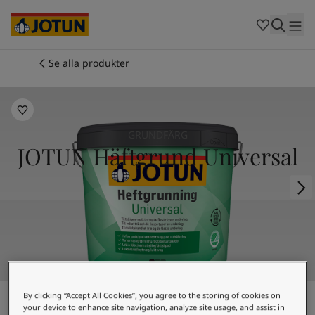
Cambodia
-
Khmer
Cambodia
-
English
China
-
Chinese
Indonesia
-
Indonesian
Se alla produkter
Indonesia
-
English
Färger
Malaysia
-
English
Myanmar
-
Burmese
Produkter
Myanmar
-
English
GRUNDFÄRG
Singapore
-
English
JOTUN Häftgrund Universal
Thailand
-
Thai
Inspiration
Thailand
-
English
Vietnam
-
Vietnamese
Vietnam
-
English
Guider
Philippines
-
English
Denmark
-
Danish
Våra tjänster
Norway
-
Norwegian
Spain
-
Spanish
Sweden
-
Swedish
By clicking “Accept All Cookies”, you agree to the storing of cookies on
your device to enhance site navigation, analyze site usage, and assist in
Türkiye
-
Turkish
JOTUN Häftgrund Universal är en vattenburen,