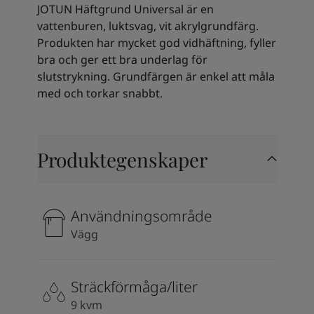
Kenya
-
English
JOTUN Häftgrund Universal är en
Kuwait
-
Arabic
vattenburen, luktsvag, vit akrylgrundfärg.
Lebanon
-
English
Produkten har mycket god vidhäftning, fyller
Libya
-
English
bra och ger ett bra underlag för
Madagascar
-
English
slutstrykning. Grundfärgen är enkel att måla
Mauritius
-
English
med och torkar snabbt.
Morocco
-
Arabic
Morocco
-
French
Mozambique
-
English
Namibia
-
English
Produktegenskaper
Nigeria
-
English
Oman
-
Arabic
Oman
-
English
Användningsområde
Pakistan
-
English
Vägg
Qatar
-
Arabic
Qatar
-
English
Saudi
-
Arabic
Sträckförmåga/liter
Saudi
-
English
9 kvm
Senegal
-
English