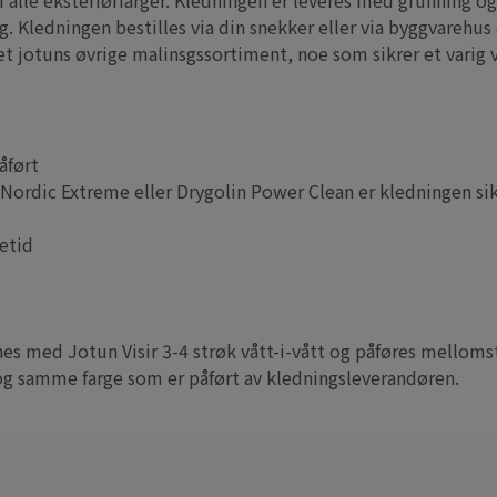
 alle eksteriørfarger. Kledningen er leveres med grunning og
. Kledningen bestilles via din snekker eller via byggvarehus
et jotuns øvrige malinsgssortiment, noe som sikrer et varig
åført
rdic Extreme eller Drygolin Power Clean er kledningen sikr
etid
nes med Jotun Visir 3-4 strøk vått-i-vått og påføres melloms
og samme farge som er påført av kledningsleverandøren.