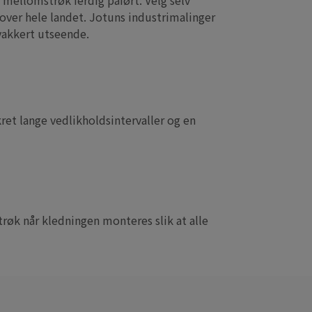
 mellomstrøk ferdig påført. Velg selv
 over hele landet. Jotuns industrimalinger
 vakkert utseende.
et lange vedlikholdsintervaller og en
trøk når kledningen monteres slik at alle