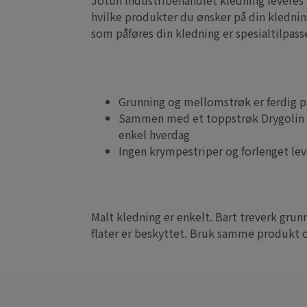
Jotun industribehandlet kledning leveres i
hvilke produkter du ønsker på din kledning
som påføres din kledning er spesialtilpass
Grunning og mellomstrøk er ferdig p
Sammen med et toppstrøk Drygolin No
enkel hverdag
Ingen krympestriper og forlenget lev
Malt kledning er enkelt. Bart treverk grun
flater er beskyttet. Bruk samme produkt 