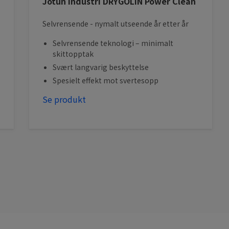
Jotun Industri DRYGOLIN Power Clean
Selvrensende - nymalt utseende år etter år
Selvrensende teknologi – minimalt
skittopptak
Svært langvarig beskyttelse
Spesielt effekt mot svertesopp
Se produkt