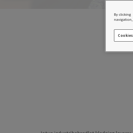
By clicking
navigation, 
Fabrikkmalt
Cookies
fabrikkmalt 
innovasjon