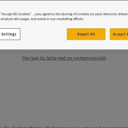
 “Accept All Cookies”, you agree to the storing of cookies on your device to enhanc
analyze site usage, and assist in our marketing efforts.
 kledning er kostnadseffektivt, tidsbesparende og enkelt. N
 Settings
Reject All
Accept 
kledning med en av våre merkevarer får du det ypperste inn
 og kompetanse. Det gir trygghet med tanke på resultat og 
Her kan du laste ned en systemoversikt