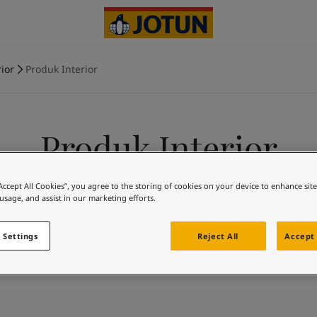
ior
Produk Interior
Produk Interior
igunakan untuk mempercantik dan melindungi beberapa bang
“Accept All Cookies”, you agree to the storing of cookies on your device to enhance sit
Temukan produk yang tepat untuk rumah Anda.
 usage, and assist in our marketing efforts.
 Settings
Reject All
Accept 
Search