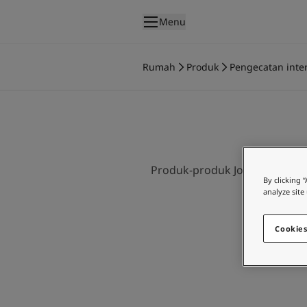
p nav label
Menu
Produk
Pengecatan interior
Rumah
Produk
Pengecatan inter
Produk interior
Pengecatan eksterior
Produk eksterior
Warna
Interior Paint Colours
Semua Warna Interior
Produk-produk Jotun telah d
By clicking 
Exterior Paint Colours
analyze site
Semua Warna Eksterior
Koleksi Warna
Cookies
Colour Tools
Contoh Warna
Inspirasi
Inspirasi Interior
Inspirasi Eksterior